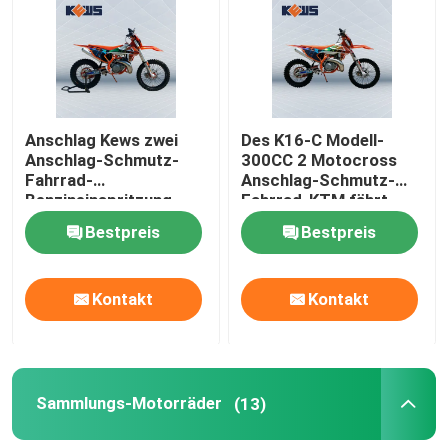
Anschlag Kews zwei
Des K16-C Modell-
Anschlag-Schmutz-
300CC 2 Motocross
Fahrrad-
Anschlag-Schmutz-
Benzineinspritzung
Fahrrad-KTM fährt
Enduro-Motorrad-EFI
ODM rad
Bestpreis
Bestpreis
2
Kontakt
Kontakt
Sammlungs-Motorräder
(13)