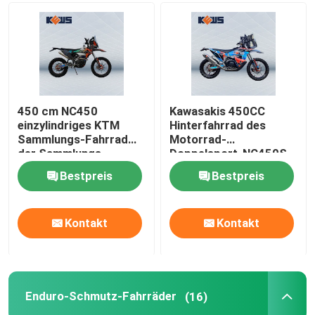
450 cm NC450
Kawasakis 450CC
einzylindriges KTM
Hinterfahrrad des
Sammlungs-Fahrrad
Motorrad-
der Sammlungs-
Doppelsport-NC450S
Motorrad-
450CC
Bestpreis
Bestpreis
Kontakt
Kontakt
Enduro-Schmutz-Fahrräder
(16)