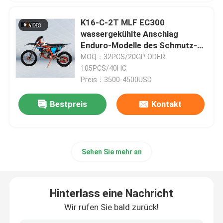
K16-C-2T MLF EC300
Enduro-Schmutz-Fahrräder
wassergekühlte Anschlag
Enduro-Modelle des Schmutz-
250CC Fahrrad-2
MOQ：32PCS/20GP ODER
Vier Anschlag-Motocrösser
105PCS/40HC
Preis：3500-4500USD
2 Anschlag-Motocrösser
Bestpreis
Kontakt
Super-Motard-Motorräder
Euro 4 Motorräder
Sehen Sie mehr an
Hinterlass eine Nachricht
Wir rufen Sie bald zurück!