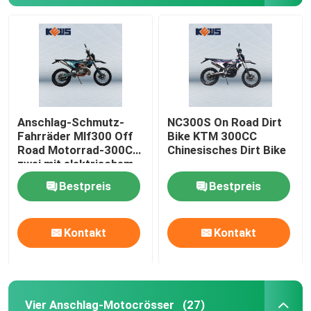
Anschlag-Schmutz-
NC300S On Road Dirt
Fahrräder Mlf300 Off
Bike KTM 300CC
Road Motorrad-300CC
Chinesisches Dirt Bike
zwei mit elektrischem
Anfangssystem
Bestpreis
Bestpreis
Kontakt
Kontakt
Vier Anschlag-Motocrösser
(27)