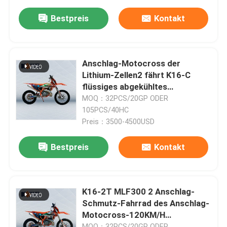
Bestpreis
Kontakt
Anschlag-Motocross der
Lithium-Zellen2 fährt K16-C
flüssiges abgekühltes
chinesisches Schmutz-Fahrrad
MOQ：32PCS/20GP ODER
rad
105PCS/40HC
Preis：3500-4500USD
Bestpreis
Kontakt
K16-2T MLF300 2 Anschlag-
Schmutz-Fahrrad des Anschlag-
Motocross-120KM/H
elektrisches des Anfangs2
MOQ：32PCS/20GP ODER