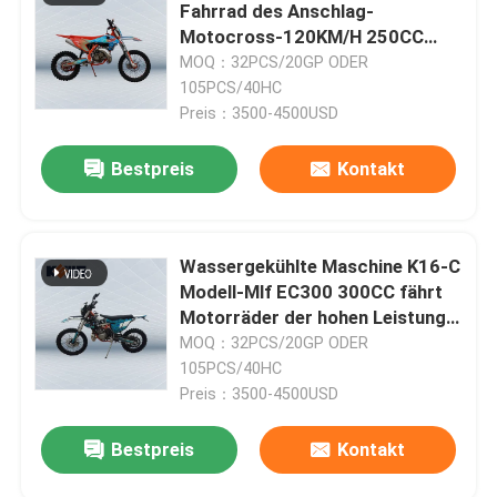
Fahrrad des Anschlag-
Motocross-120KM/H 250CC
zwei
Fabrik-Ausflug
MOQ：32PCS/20GP ODER
105PCS/40HC
Preis：3500-4500USD
Qualitätskontrolle
Bestpreis
Kontakt
Treten Sie mit uns in Verbindung
Wassergekühlte Maschine K16-C
Bloggen
Modell-Mlf EC300 300CC fährt
Motorräder der hohen Leistung
38kw rad
4 Anschlag Enduro-Motorräder
MOQ：32PCS/20GP ODER
105PCS/40HC
Preis：3500-4500USD
Zwei Anschlag Enduro-Motorräder
Bestpreis
Kontakt
Sammlungs-Motorräder