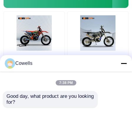
Kews CBS300 K16
Kews Cbs300
Anschlag-Motocross-
Anschlag-
Cowells
Fahrräder des
Hinterfahrrad EFI Black
Schmutz-Fahrrad-4
Motobike Soems KTM
mit Scheiben-Bremse
4
7:38 PM
Bestpreis
Bestpreis
Good day, what product are you looking 
for?
Kontakt
Kontakt
Sehen Sie mehr an