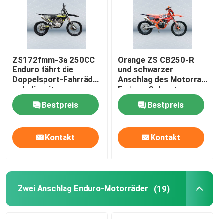
ZS172fmm-3a 250CC
Orange ZS CB250-R
Enduro fährt die
und schwarzer
Doppelsport-Fahrräder
Anschlag des Motorrad
rad, die mit
Enduro-Schmutz-
einzylindrigem gelb
Fahrrad-4
Bestpreis
Bestpreis
sind
Kontakt
Kontakt
Zwei Anschlag Enduro-Motorräder
(19)