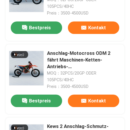
105PCS/40HC
Preis：3500-4500USD
Bestpreis
Kontakt
Anschlag-Motocross ODM 2
fährt Maschinen-Ketten-
Antriebs-
Kraftübertragungssystem
MOQ：32PCS/20GP ODER
Enduro-Modell-MT250 rad
105PCS/40HC
Preis：3500-4500USD
Haus
Bestpreis
Kontakt
Produkte
Kews 2 Anschlag-Schmutz-
Über uns