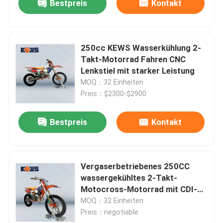
Bestpreis
Kontakt
250cc KEWS Wasserkühlung 2-
Takt-Motorrad Fahren CNC
Lenkstiel mit starker Leistung
MOQ：32 Einheiten
Preis：$2300-$2900
Bestpreis
Kontakt
Vergaserbetriebenes 250CC
wassergekühltes 2-Takt-
Motocross-Motorrad mit CDI-
Zündung und optionalen
MOQ：32 Einheiten
Aufklebern
Preis：negotiable