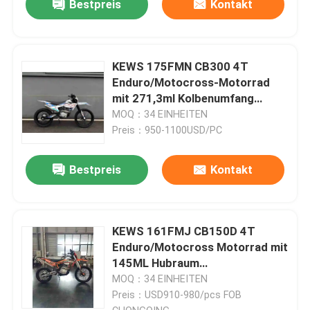
Bestpreis
Kontakt
KEWS 175FMN CB300 4T
Enduro/Motocross-Motorrad
mit 271,3ml Kolbenumfang
Motocross-Bike
MOQ：34 EINHEITEN
Preis：950-1100USD/PC
Bestpreis
Kontakt
KEWS 161FMJ CB150D 4T
Enduro/Motocross Motorrad mit
145ML Hubraum
Elektrostarter+Kickstarter und
MOQ：34 EINHEITEN
5-Gang-Getriebe
Preis：USD910-980/pcs FOB