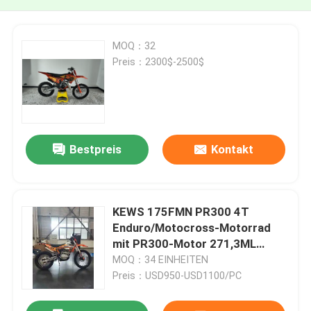
MOQ：32
Preis：2300$-2500$
Bestpreis
Kontakt
KEWS 175FMN PR300 4T
Enduro/Motocross-Motorrad
mit PR300-Motor 271,3ML
Kolbenumfang und elektrischem
MOQ：34 EINHEITEN
Starter
Preis：USD950-USD1100/PC