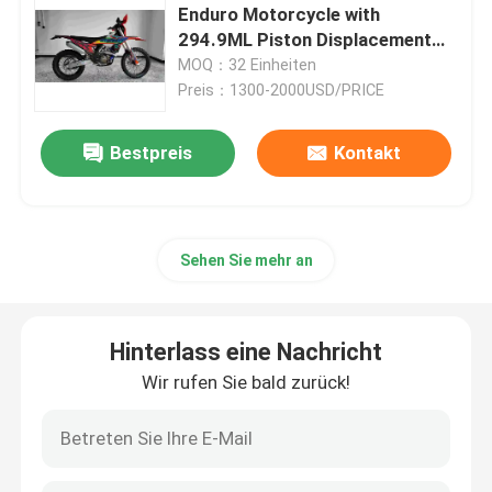
Enduro Motorcycle with
294.9ML Piston Displacement
Enduro-Schmutz-Fahrräder
21KW Power and 25N.m Torque
MOQ：32 Einheiten
Preis：1300-2000USD/PRICE
Vier Anschlag-Motocrösser
Bestpreis
Kontakt
2 Anschlag-Motocrösser
Sehen Sie mehr an
Super-Motard-Motorräder
Euro 4 Motorräder
Hinterlass eine Nachricht
Wir rufen Sie bald zurück!