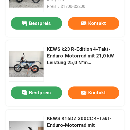
doppelten Großdurchmesser-
Preis：$1700-$2200
Discs
Bestpreis
Kontakt
KEWS k23 R-Edition 4-Takt-
Enduro-Motorrad mit 21,0 kW
Leistung 25,0 N*m
Maximaldrehmoment und 140
km/h Höchstgeschwindigkeit
Haus
Bestpreis
Kontakt
Produkte
KEWS K16DZ 300CC 4-Takt-
Enduro-Motorrad mit
Über uns