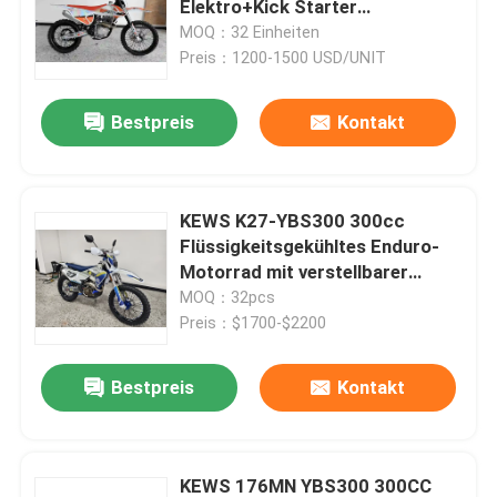
Elektro+Kick Starter
Motocross-Bike
MOQ：32 Einheiten
Preis：1200-1500 USD/UNIT
Fabrik-Ausflug
Bestpreis
Kontakt
Qualitätskontrolle
Treten Sie mit uns in Verbindung
KEWS K27-YBS300 300cc
Flüssigkeitsgekühltes Enduro-
Motorrad mit verstellbarer
Bloggen
Federung für extreme Offroad-
MOQ：32pcs
Performance
Preis：$1700-$2200
4 Anschlag Enduro-Motorräder
Bestpreis
Kontakt
Zwei Anschlag Enduro-Motorräder
Sammlungs-Motorräder
KEWS 176MN YBS300 300CC