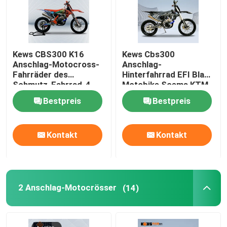
Kews CBS300 K16
Kews Cbs300
Anschlag-Motocross-
Anschlag-
Fahrräder des
Hinterfahrrad EFI Black
Schmutz-Fahrrad-4
Motobike Soems KTM
mit Scheiben-Bremse
4
Bestpreis
Bestpreis
Kontakt
Kontakt
2 Anschlag-Motocrösser
(14)