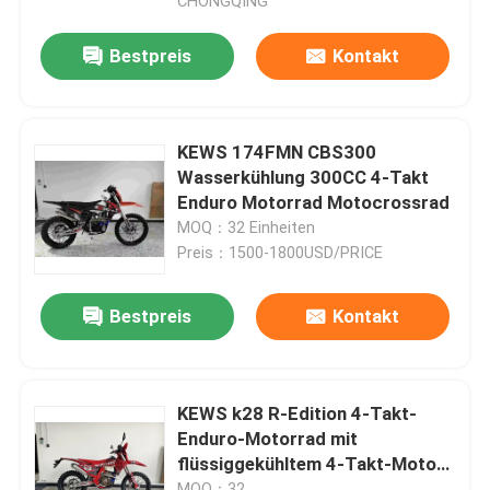
CHONGQING
Bestpreis
Kontakt
KEWS 174FMN CBS300
Wasserkühlung 300CC 4-Takt
Enduro Motorrad Motocrossrad
MOQ：32 Einheiten
Preis：1500-1800USD/PRICE
Bestpreis
Kontakt
KEWS k28 R-Edition 4-Takt-
Enduro-Motorrad mit
flüssiggekühltem 4-Takt-Motor
300 mm Bodenfreiheit und
MOQ：32