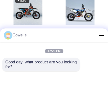
Einzylindriges
120 km / h Dirt Bike 2-
wassergekühltes
Takt Motocross
Cowells
Schmutz-Fahrrad 300
Motorrad MT250 Stahl
cm-Motorrad 38kw
und Legierung
12:20 PM
Bestpreis
Bestpreis
Good day, what product are you looking 
for?
Kontakt
Kontakt
Sehen Sie mehr an
Startseite
Über uns
Kontakt
Desktop Site