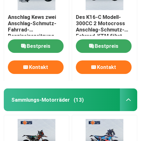
Anschlag Kews zwei
Des K16-C Modell-
Anschlag-Schmutz-
300CC 2 Motocross
Fahrrad-
Anschlag-Schmutz-
Benzineinspritzung
Fahrrad-KTM fährt
Enduro-Motorrad-EFI
ODM rad
Bestpreis
Bestpreis
2
Kontakt
Kontakt
Sammlungs-Motorräder
(13)