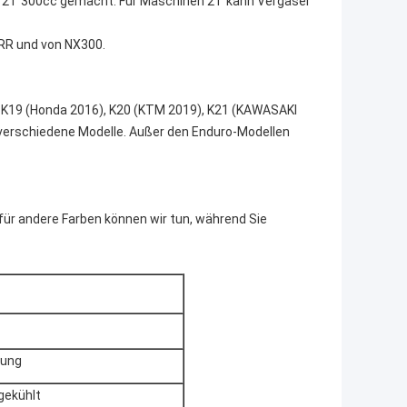
 2T 300cc gemacht. Für Maschinen 2T kann Vergaser
RR und von NX300.
, K19 (Honda 2016), K20 (KTM 2019), K21 (KAWASAKI
erschiedene Modelle. Außer den Enduro-Modellen
für andere Farben können wir tun, während Sie
rung
gekühlt