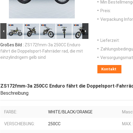
Min Bestellmeng
Preis:
Verpackung Info
Lieferzeit:
Großes Bild :
ZS172fmm-3a 250CC Enduro
Zahlungsbedingu
fährt die Doppelsport-Fahrräder rad, die mit
einzylindrigem gelb sind
Versorgungsmater
Kontakt
ZS172fmm-3a 250CC Enduro fährt die Doppelsport-Fahrräder
Beschreibung
FARBE:
WHITE/BLACK/ORANGE
Masch
VERSCHIEBUNG:
250CC
MAX.