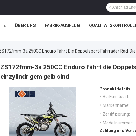
TE
ÜBER UNS
FABRIK-AUSFLUG
QUALITÄTSKONTROLL
ZS172fmm-3a 250CC Enduro Fährt Die Doppelsport-Fahrräder Rad, Die M
ZS172fmm-3a 250CC Enduro fährt die Doppelspo
einzylindrigem gelb sind
Produktdetails:
Herkunftsort:
Markenname:
Zertifizierung:
Modellnummer:
Zahlung und Vers