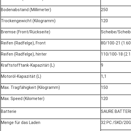
Bodenabstand (Millimeter)
250
Trockengewicht (Kilogramm)
120
Bremse (Front/Rückseite)
Scheibe/Scheib
Reifen (Radfelge), Front
80/100-21 (1.60
Reifen (Radfelge), hinter
110/100-18 (2.1
Kraftstofftank-Kapazität (L)
9
Motoröl-Kapazität (L)
1,1
Max. Tragfähigkeit (Kilogramm)
150
Max. Speed (Kilometer)
120
Batterie
SAURE BATTER
Menge für das Laden
32 PC /SKD/20