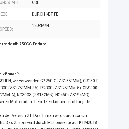
UNGS-ART:
CDI
IEBE:
DURCH KETTE
120KM/H
 SPEED:
hrradgelb 250CC Enduro
,
en können?
NGSHEN, wir verwenden CB250-G (ZS165FMM), CB250-F
F300 (ZS175FMM-3A), PR300 (ZS175FMM-5), CBS300
77MM-A), NC300S (ZS182MN), NC450 (ZS194MQ),
seren Motorrädern benutzen können, und für jede
der Version 2T. Das 1. man wird durch Loncin
t. Das 2. man wird durch MLF basierte auf KTM2018