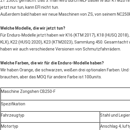
2T 250cc gemacht. Das 3. man wird durch MLF basierte auf KTM2018
jetzt nur tun, kann EFI nicht tun.
Außerdem bald haben wir neue Maschinen von ZS, von seinem NC250
Welche Modelle, die wir jetzt tun?
Für Enduro-Modelle jetzt haben wir K16 (KTM 2017), K18 (HUSQ 2018)
KLX), K22 (HUSQ 2020), K23 (KTM2023), Sammlung 450. Gesamtacht v
haben wir auch verschiedene Versionen von Schmutzfahrrädern.
Welche Farben, die wir für die Enduro-Modelle haben?
Wir haben Orange, die schwarzen, weißen drei optionalen Farben. Und 
brauchen, aber das MOQ für andere Farbe ist 100units.
Maschine Zongshen CB250-F
Spezifikation
Fahrzeugtyp
Stahl und Legie
Motortyp
Anschlag 4, luft