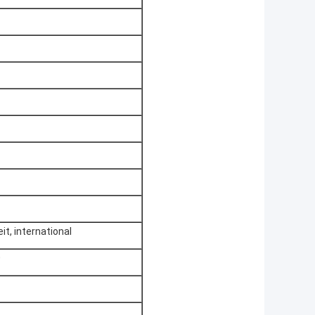
t, international
0