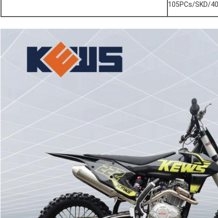
105PCs/SKD/4