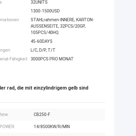
e:
32UNITS
1300-1500USD
rmationen:
STAHLrahmen-INNERE, KARTON-
AUSSENSEITE, 32PCS/20GP,
105PCS/40HQ
45-60DAYS
ngen:
L/C, D/P, T/T
ial-Fähigkeit:
3000PCS PRO MONAT
 rad, die mit einzylindrigem gelb sind
ine:
CB250-F
 POWER:
14/8500KW/R/MIN