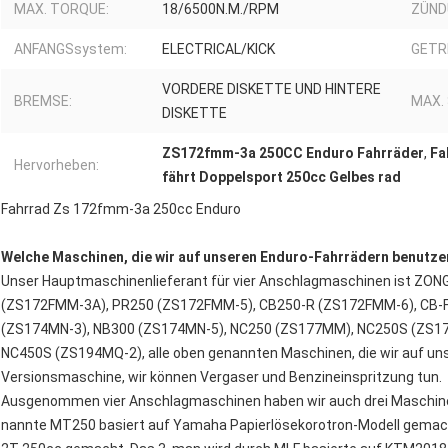
MAX. TORQUE:
18/6500N.M./RPM
ZÜND
ANFANGSsystem:
ELECTRICAL/KICK
GETR
VORDERE DISKETTE UND HINTERE
BREMSE:
MAX.
DISKETTE
ZS172fmm-3a 250CC Enduro Fahrräder
,
Fa
Hervorheben:
fährt Doppelsport 250cc Gelbes rad
Fahrrad Zs 172fmm-3a 250cc Enduro
Welche Maschinen, die wir auf unseren Enduro-Fahrrädern benutz
Unser Hauptmaschinenlieferant für vier Anschlagmaschinen ist ZO
(ZS172FMM-3A), PR250 (ZS172FMM-5), CB250-R (ZS172FMM-6), CB-
(ZS174MN-3), NB300 (ZS174MN-5), NC250 (ZS177MM), NC250S (ZS1
NC450S (ZS194MQ-2), alle oben genannten Maschinen, die wir auf un
Versionsmaschine, wir können Vergaser und Benzineinspritzung tun.
Ausgenommen vier Anschlagmaschinen haben wir auch drei Maschinen 
nannte MT250 basiert auf Yamaha Papierlösekorotron-Modell gemach