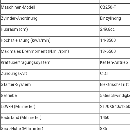
Maschinen-Modell
CB250-F
Zylinder-Anordnung
Einzylindrig
Hubraum (cm)
249.6cc
Höchstleistung (kw/r/min)
14/8500
Maximales Drehmoment (N.m. /rpm)
18/6500
Kraftübertragungssystem
Ketten-Antrieb
Zündungs-Art
C.D.I
Starter-System
Elektrisch/Tritt
Getriebe
5 Geschwindigkei
L×W×H (Millimeter)
2170X840x125
Radstand (Millimeter)
1450
Seat-Höhe (Millimeter)
885