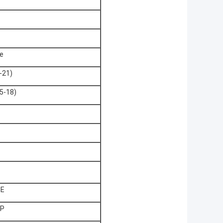
e
-21)
5-18)
IE
GP