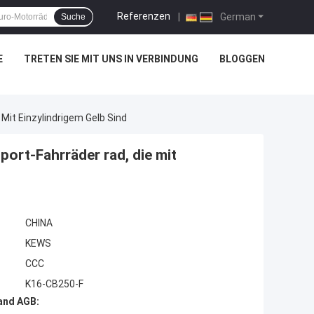
Referenzen
|
German
Suche
E
TRETEN SIE MIT UNS IN VERBINDUNG
BLOGGEN
it Einzylindrigem Gelb Sind
rt-Fahrräder rad, die mit
CHINA
KEWS
CCC
K16-CB250-F
and AGB: