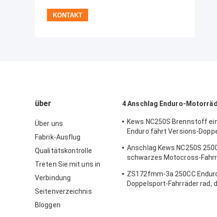
über
4 Anschlag Enduro-Motorrä
Kews NC250S Brennstoff ei
Über uns
Enduro fährt Versions-Doppe
Fabrik-Ausflug
Fahrräder rad
Anschlag Kews NC250S 250CC
Qualitätskontrolle
schwarzes Motocross-Fahrr
Treten Sie mit uns in
Motorrad-vier
ZS172fmm-3a 250CC Enduro 
Verbindung
Doppelsport-Fahrräder rad, d
Seitenverzeichnis
einzylindrigem gelb sind
Bloggen