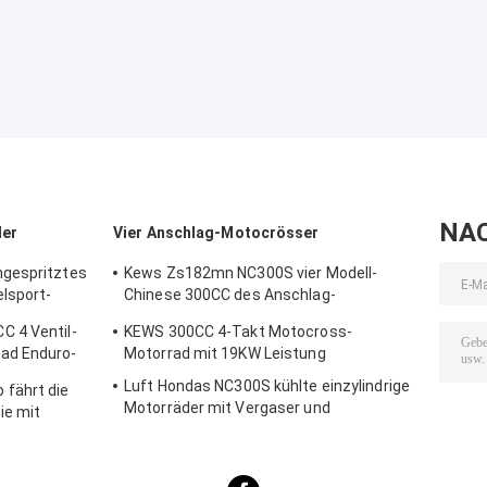
NA
der
Vier Anschlag-Motocrösser
ngespritztes
Kews Zs182mn NC300S vier Modell-
lsport-
Chinese 300CC des Anschlag-
Motocross-K16 Motorrad-Motorräder
 4 Ventil-
KEWS 300CC 4-Takt Motocross-
ad Enduro-
Motorrad mit 19KW Leistung
Luft Hondas NC300S kühlte einzylindrige
fährt die
Motorräder mit Vergaser und
ie mit
Benzineinspritzung ab