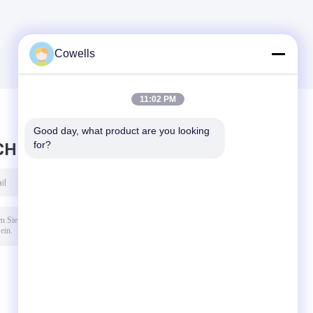
Cowells
11:02 PM
Good day, what product are you looking 
for?
CHRICHT HINTERLASSEN