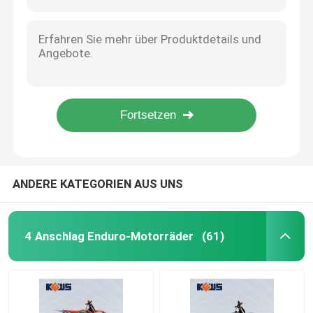
Loncin YBS300 292cc Flüssigkühlend Viertakt-Enduro-Motorrad
K16 YBS300 4-Takt Enduro Motorrad Blau 292cc EFI
Enduro-Schmutz-Fahrräder
K24 YK250 EFI Enduro Motorcycle with 30kw Power and 27N・m Torque for Off-Road Adventures
KEWS K61 Model 125CC Pit Bike with 4-Stroke HB125 Engine for High-Performance Off-Road Adventures
Vier Anschlag-Motocrösser
300CC Enduro Motorcycle with 19KW Power and 4-Valve Zongshen Engine for High-Speed Off-Road Dirt Bike
K85-G Two Stroke Motorcycle with XF185 Engine 6-Speed Transmission and Professional Suspension for Off-Road Adventure
2 Anschlag-Motocrösser
High-Performance 350cc Motorcycle with 33.5kW Power 160km/h Max Speed and 1460mm Wheelbase for Motocross
Super-Motard-Motorräder
ANDERE KATEGORIEN AUS UNS
Euro 4 Motorräder
4 Anschlag Enduro-Motorräder
(61)