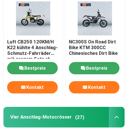
Luft CB250 120KM/H
NC300S On Road Dirt
K22 kühlte 4 Anschlag-
Bike KTM 300CC
Schmutz-Fahrräder
Chinesisches Dirt Bike
mit ganzem Satz ab
Bestpreis
Bestpreis
Kontakt
Kontakt
Vier Anschlag-Motocrösser
(27)