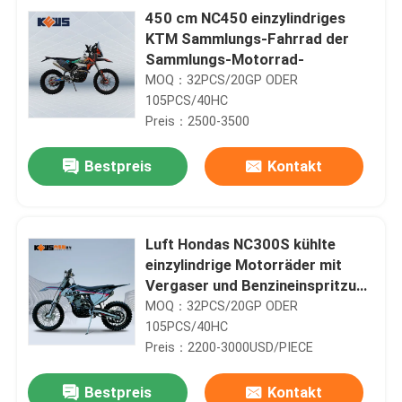
450 cm NC450 einzylindriges
KTM Sammlungs-Fahrrad der
Sammlungs-Motorrad-
MOQ：32PCS/20GP ODER
105PCS/40HC
Preis：2500-3500
Bestpreis
Kontakt
Luft Hondas NC300S kühlte
einzylindrige Motorräder mit
Vergaser und Benzineinspritzung
ab
MOQ：32PCS/20GP ODER
105PCS/40HC
Preis：2200-3000USD/PIECE
Bestpreis
Kontakt