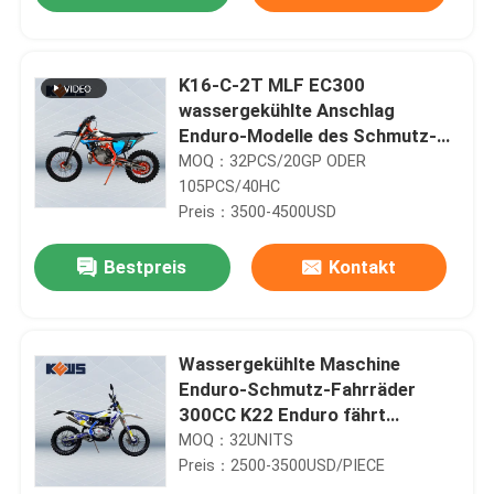
K16-C-2T MLF EC300
wassergekühlte Anschlag
Enduro-Modelle des Schmutz-
250CC Fahrrad-2
MOQ：32PCS/20GP ODER
105PCS/40HC
Preis：3500-4500USD
Bestpreis
Kontakt
Wassergekühlte Maschine
Enduro-Schmutz-Fahrräder
300CC K22 Enduro fährt
Motorrad 120KM/H rad
MOQ：32UNITS
Preis：2500-3500USD/PIECE