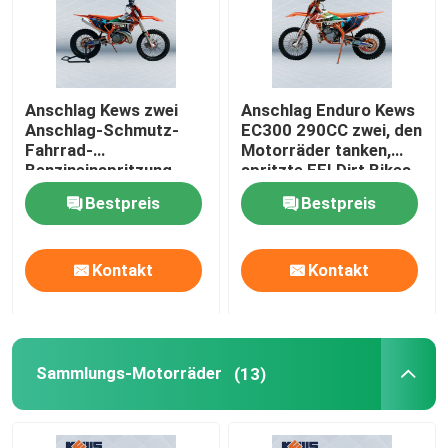
Anschlag Kews zwei
Anschlag Enduro Kews
Anschlag-Schmutz-
EC300 290CC zwei, den
Fahrrad-
Motorräder tanken,
Benzineinspritzung
spritzte EFI Dirt Bikes
Enduro-Motorrad-EFI
ein
Bestpreis
Bestpreis
2
Kontakt
Kontakt
Sammlungs-Motorräder
(13)