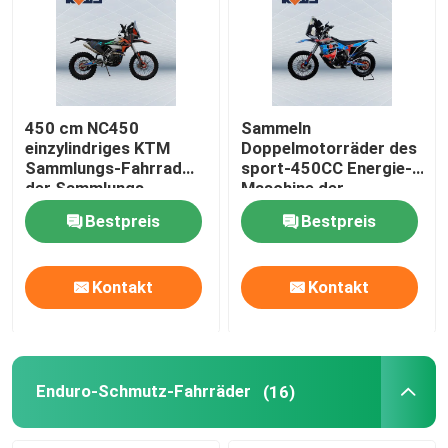
450 cm NC450
Sammeln
einzylindriges KTM
Doppelmotorräder des
Sammlungs-Fahrrad
sport-450CC Energie-
der Sammlungs-
Maschine der
Motorrad-
Motorrad-38kw mit
Bestpreis
Bestpreis
Vergaser und Efi Two
Options
Kontakt
Kontakt
Enduro-Schmutz-Fahrräder
(16)