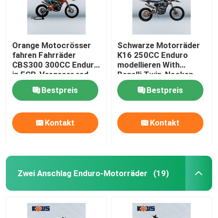
Orange Motocrösser
Schwarze Motorräder
fahren Fahrräder
K16 250CC Enduro
CBS300 300CC Enduro
modellieren With
in FCR-Vergaser rad
Benelli Twin-Nocken-
Maschine 120KM/H
Bestpreis
Bestpreis
Kontakt
Kontakt
Zwei Anschlag Enduro-Motorräder
(19)