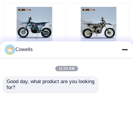
Luft Hondas NC300S
Kews Cbs300
Cowells
kühlte einzylindrige
Anschlag-
Motorräder mit
Hinterfahrrad EFI Black
Vergaser und
Motobike Soems KTM
11:33 AM
Benzineinspritzung ab
4
Bestpreis
Bestpreis
Good day, what product are you looking 
for?
Kontakt
Kontakt
Sehen Sie mehr an