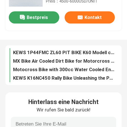
Preis：4500-6000USD/UNIT
Fabrik-Ausflug
Bestpreis
Kontakt
KEWS Einzylinder MT 300cc Wassergekühlter 2-Takt-Motocross mit starker Leistung
Leistungsstarkes 250ccm 4-Takt Enduro-Motorrad mit OEM 4-Ventil Wassergekühltem EFI und EXCEL-Felge
Qualitätskontrolle
KEWS Iron Rim 125CC Pitbike 4 Schlag Enduro Motorräder Rückfahrfederung für Jugendliche
KEWS Pit Bike Teenager 125cc 4-Takt Enduro Motorräder Leicht und Benutzerfreundlich
Treten Sie mit uns in Verbindung
KEWS 1P44FMC ZL60 PIT BIKE K60 Modell chinesische 60CC Motorrad Motorräder
MX Bike Air Cooled Dirt Bike for Motorcross MX Bikes MX Motorcycle Off Road Dirt Bike for Enduro KEWS Dirtbike
Motocross Bike with 300cc Water Cooled Enduro Bike for MX Supercross Adjustable Shock Trail Bike Enduro for Wheelie and Jump
Bloggen
KEWS K16NC450 Rally Bike Unleashing the Power for Extreme Terrain Precision Engineering in Professional Off-Road Racing
​​22. The KEWS K16EC300 The Ultimate 2-Stroke Hard Enduro Bike for Professional Riders and Hardcore Off-Road Enthusiasts
4 Anschlag Enduro-Motorräder
​​KEWS K16 PR300 Air Cooled 4 Stroke​​ ​​hardcore Trail And Enduro Motorcycle​​
Hinterlass eine Nachricht
Unleash the Power of Rally Motorcycles 6-Speed Manual Transmission and 40.8 Max Power for the Ultimate Riding Experience
Zwei Anschlag Enduro-Motorräder
Wir rufen Sie bald zurück!
KEWS K16 YBS300 300cc Enduro Motorrad mit Loncin Motor
KEWS K16 YBS300 300cc Enduro Motorrad mit Loncin YBS300 Motor
Sammlungs-Motorräder