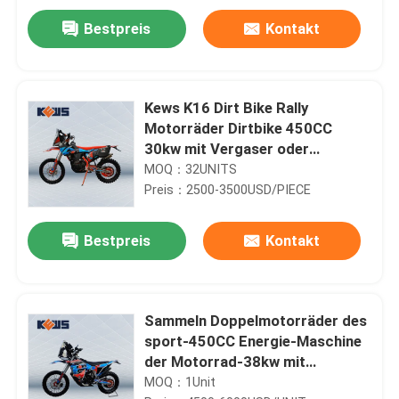
Bestpreis
Kontakt
Kews K16 Dirt Bike Rally
Motorräder Dirtbike 450CC
30kw mit Vergaser oder
Kraftstoffeinspritzung
MOQ：32UNITS
Preis：2500-3500USD/PIECE
Bestpreis
Kontakt
Haus
Sammeln Doppelmotorräder des
Produkte
sport-450CC Energie-Maschine
der Motorrad-38kw mit
Vergaser und Efi Two Options
MOQ：1Unit
Über uns