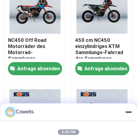
Fabrik-Ausflug
Qualitätskontrolle
NC450 Off Road
450 cm NC450
Motorräder des
einzylindriges KTM
Motorrad-
Sammlungs-Fahrrad
Treten Sie mit uns in Verbindung
Sammlungs-
der Sammlungs-
chinesische Schmutz-
Motorrad-
Anfrage absenden
Anfrage absenden
Fahrrad-450cc
Bloggen
Enduro
4 Anschlag Enduro-Motorräder
Cowells
Zwei Anschlag Enduro-Motorräder
3:35 PM
Sammlungs-Motorräder