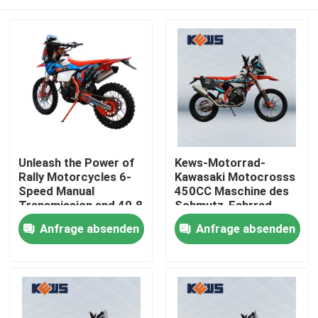
Unleash the Power of
Kews-Motorrad-
Rally Motorcycles 6-
Kawasaki Motocrosss
Speed Manual
450CC Maschine des
Transmission and 40.8
Schmutz-Fahrrad-
Max Power for the
NC450 194mq
Haus
Anfrage absenden
Anfrage absenden
Ultimate Riding
Experience
Produkte
Über uns