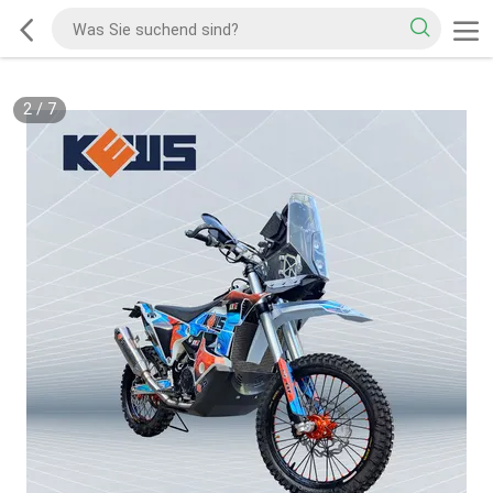
2
/
7