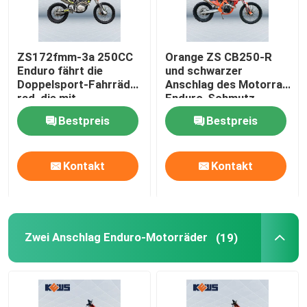
ZS172fmm-3a 250CC
Orange ZS CB250-R
Enduro fährt die
und schwarzer
Doppelsport-Fahrräder
Anschlag des Motorrad
rad, die mit
Enduro-Schmutz-
einzylindrigem gelb
Fahrrad-4
Bestpreis
Bestpreis
sind
Kontakt
Kontakt
Zwei Anschlag Enduro-Motorräder
(19)