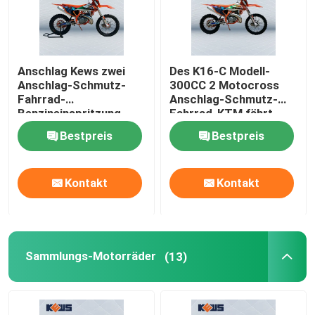
Anschlag Kews zwei
Des K16-C Modell-
Anschlag-Schmutz-
300CC 2 Motocross
Fahrrad-
Anschlag-Schmutz-
Benzineinspritzung
Fahrrad-KTM fährt
Enduro-Motorrad-EFI
ODM rad
Bestpreis
Bestpreis
2
Kontakt
Kontakt
Haus
Sammlungs-Motorräder
(13)
Produkte
Über uns