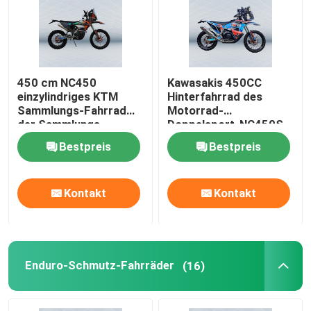
Fabrik-Ausflug
450 cm NC450
Kawasakis 450CC
Qualitätskontrolle
einzylindriges KTM
Hinterfahrrad des
Sammlungs-Fahrrad
Motorrad-
der Sammlungs-
Doppelsport-NC450S
Treten Sie mit uns in Verbindung
Motorrad-
450CC
Bestpreis
Bestpreis
Bloggen
Kontakt
Kontakt
4 Anschlag Enduro-Motorräder
Zwei Anschlag Enduro-Motorräder
Enduro-Schmutz-Fahrräder
(16)
Sammlungs-Motorräder