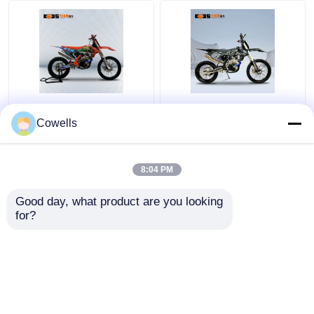
Kews CBS300 K16
Kews Cbs300
Anschlag-Motocross-
Anschlag-
Cowells
Fahrräder des
Hinterfahrrad EFI Black
Schmutz-Fahrrad-4
Motobike Soems KTM
mit Scheiben-Bremse
4
8:04 PM
Bestpreis
Bestpreis
Good day, what product are you looking 
for?
Kontakt
Kontakt
Sehen Sie mehr an