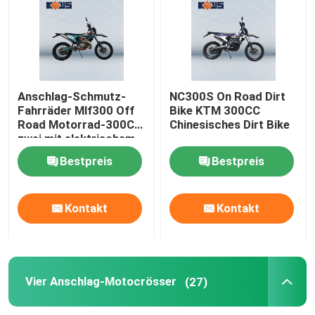
Enduro-Schmutz-Fahrräder
Vier Anschlag-Motocrösser
Anschlag-Schmutz-
NC300S On Road Dirt
Fahrräder Mlf300 Off
Bike KTM 300CC
Road Motorrad-300CC
Chinesisches Dirt Bike
2 Anschlag-Motocrösser
zwei mit elektrischem
Anfangssystem
Bestpreis
Bestpreis
Super-Motard-Motorräder
Kontakt
Kontakt
Euro 4 Motorräder
Vier Anschlag-Motocrösser
(27)