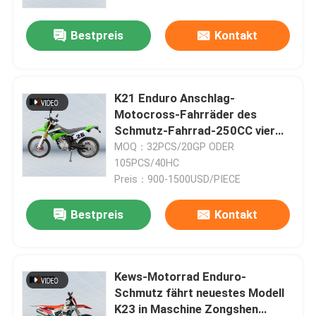
Bestpreis
Kontakt
K21 Enduro Anschlag-
Motocross-Fahrräder des
Schmutz-Fahrrad-250CC vier
auf weg von Schmutz-Fahrrad
MOQ：32PCS/20GP ODER
105PCS/40HC
Preis：900-1500USD/PIECE
Bestpreis
Kontakt
Kews-Motorrad Enduro-
Schmutz fährt neuestes Modell
K23 in Maschine Zongshen