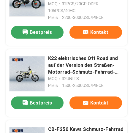
NC300S rad
MOQ：32PCS/20GP ODER
105PCS/40HC
Preis：2200-3000USD/PIECE
Bestpreis
Kontakt
K22 elektrisches Off Road und
auf der Version des Straßen-
Motorrad-Schmutz-Fahrrad-
zwei optional
MOQ：32UNITS
Preis：1500-2500USD/PIECE
Haus
Bestpreis
Kontakt
Produkte
CB-F250 Kews Schmutz-Fahrrad
Über uns