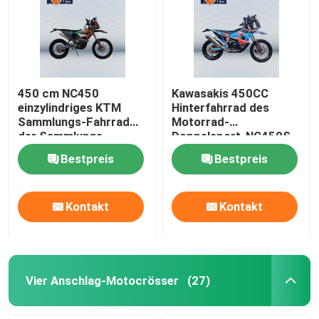
450 cm NC450
Kawasakis 450CC
einzylindriges KTM
Hinterfahrrad des
Sammlungs-Fahrrad
Motorrad-
der Sammlungs-
Doppelsport-NC450S
Motorrad-
450CC
Bestpreis
Bestpreis
Kontakt
Kontakt
Vier Anschlag-Motocrösser
(27)