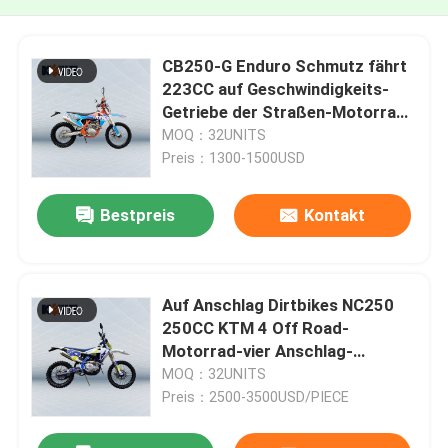
CB250-G Enduro Schmutz fährt
223CC auf Geschwindigkeits-
Getriebe der Straßen-Motorrad-
5 rad
MOQ：32UNITS
Preis：1300-1500USD
Bestpreis
Kontakt
Auf Anschlag Dirtbikes NC250
250CC KTM 4 Off Road-
Motorrad-vier Anschlag-
Schmutz-Fahrrad
MOQ：32UNITS
Preis：2500-3500USD/PIECE