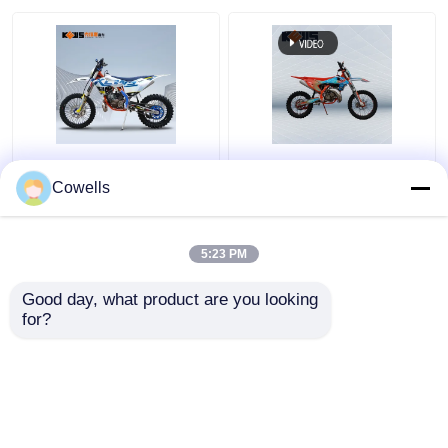
Des Modell-K18 In
Kews 2 Anschlag-
Loncins MT250 zwei
Schmutz-Fahrrad des
Cowells
flüssige abgekühlte
Anschlag-Motocross-
Motorräder des
120KM/H 250CC zwei
Anschlag-Motocross-
5:23 PM
Bestpreis
Bestpreis
233CC
Good day, what product are you looking 
for?
Kontakt
Kontakt
Sehen Sie mehr an