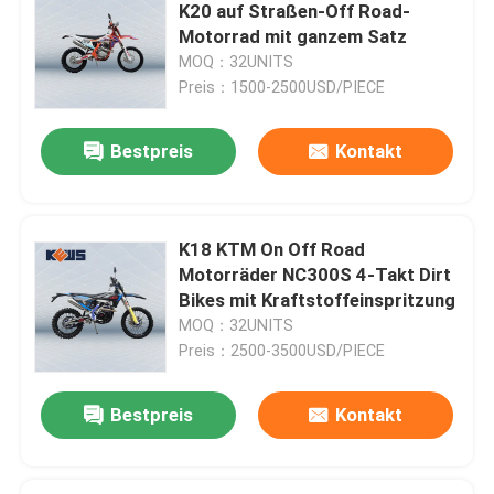
K20 auf Straßen-Off Road-
Motorrad mit ganzem Satz
Fabrik-Ausflug
MOQ：32UNITS
Preis：1500-2500USD/PIECE
Qualitätskontrolle
Bestpreis
Kontakt
Treten Sie mit uns in Verbindung
K18 KTM On Off Road
Bloggen
Motorräder NC300S 4-Takt Dirt
Bikes mit Kraftstoffeinspritzung
MOQ：32UNITS
4 Anschlag Enduro-Motorräder
Preis：2500-3500USD/PIECE
Zwei Anschlag Enduro-Motorräder
Bestpreis
Kontakt
Sammlungs-Motorräder