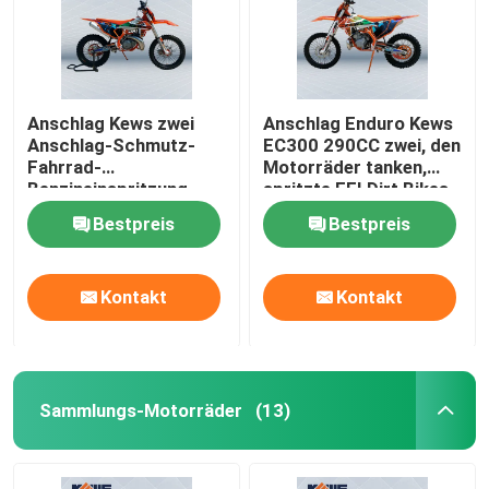
Anschlag Kews zwei
Anschlag Enduro Kews
Anschlag-Schmutz-
EC300 290CC zwei, den
Fahrrad-
Motorräder tanken,
Benzineinspritzung
spritzte EFI Dirt Bikes
Enduro-Motorrad-EFI
ein
Bestpreis
Bestpreis
2
Kontakt
Kontakt
Sammlungs-Motorräder
(13)