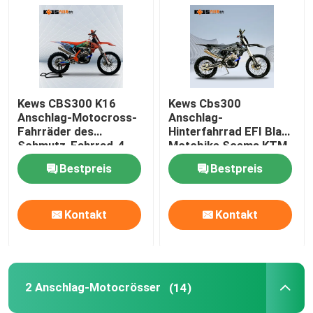
Kews CBS300 K16
Kews Cbs300
Anschlag-Motocross-
Anschlag-
Fahrräder des
Hinterfahrrad EFI Black
Schmutz-Fahrrad-4
Motobike Soems KTM
mit Scheiben-Bremse
4
Bestpreis
Bestpreis
Kontakt
Kontakt
2 Anschlag-Motocrösser
(14)