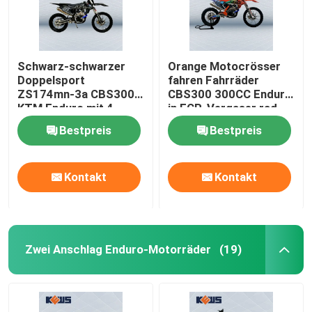
Schwarz-schwarzer
Orange Motocrösser
Doppelsport
fahren Fahrräder
ZS174mn-3a CBS300
CBS300 300CC Enduro
KTM Enduro mit 4
in FCR-Vergaser rad
Tälern
Bestpreis
Bestpreis
Kontakt
Kontakt
Zwei Anschlag Enduro-Motorräder
(19)