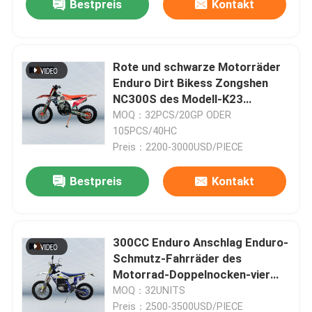
Bestpreis
Kontakt
Rote und schwarze Motorräder
Enduro Dirt Bikess Zongshen
NC300S des Modell-K23
wassergekühlten Anschlag-vier
MOQ：32PCS/20GP ODER
105PCS/40HC
Preis：2200-3000USD/PIECE
Bestpreis
Kontakt
300CC Enduro Anschlag Enduro-
Schmutz-Fahrräder des
Motorrad-Doppelnocken-vier
mit Maschine der Energie-23kw
MOQ：32UNITS
Preis：2500-3500USD/PIECE