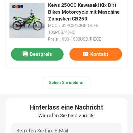
Kews 250CC Kawasaki Klx Dirt
Bikes Motorcycle mit Maschine
Enduro-Schmutz-Fahrräder
Zongshen CB250
MOQ：32PCS/20GP ODER
105PCS/40HC
Vier Anschlag-Motocrösser
Preis：900-1500USD/PIECE
2 Anschlag-Motocrösser
Bestpreis
Kontakt
Super-Motard-Motorräder
Sehen Sie mehr an
Euro 4 Motorräder
Hinterlass eine Nachricht
Wir rufen Sie bald zurück!