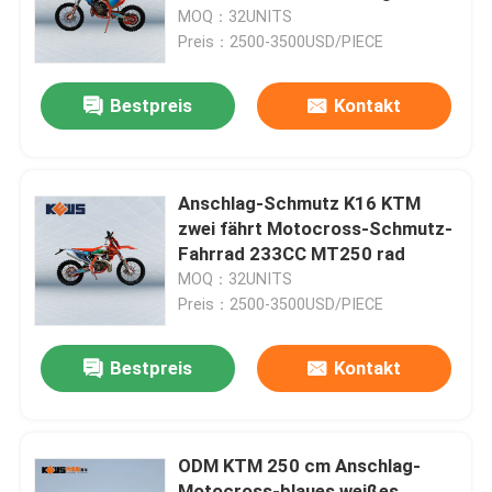
MOQ：32UNITS
Preis：2500-3500USD/PIECE
Fabrik-Ausflug
Bestpreis
Kontakt
Qualitätskontrolle
Treten Sie mit uns in Verbindung
Anschlag-Schmutz K16 KTM
zwei fährt Motocross-Schmutz-
Fahrrad 233CC MT250 rad
Bloggen
MOQ：32UNITS
Preis：2500-3500USD/PIECE
4 Anschlag Enduro-Motorräder
Bestpreis
Kontakt
Zwei Anschlag Enduro-Motorräder
ODM KTM 250 cm Anschlag-
Sammlungs-Motorräder
Motocross-blaues weißes