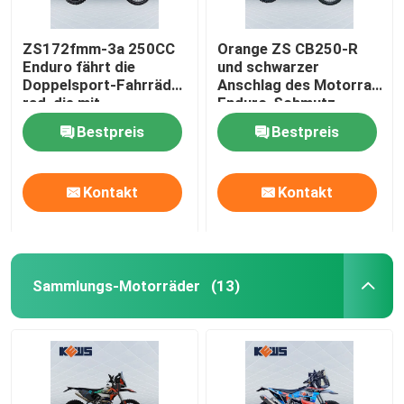
ZS172fmm-3a 250CC
Orange ZS CB250-R
Enduro fährt die
und schwarzer
Doppelsport-Fahrräder
Anschlag des Motorrad
rad, die mit
Enduro-Schmutz-
einzylindrigem gelb
Fahrrad-4
Bestpreis
Bestpreis
sind
Kontakt
Kontakt
Sammlungs-Motorräder
(13)