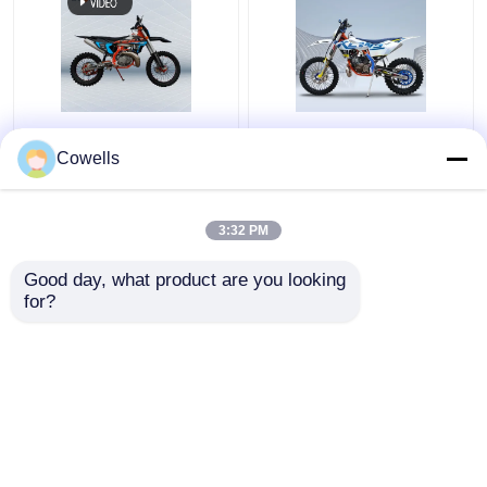
Einzylindriges
Des Modell-K18 In
wassergekühltes
Loncins MT250 zwei
Cowells
Schmutz-Fahrrad 300
flüssige abgekühlte
cm-Motorrad 38kw
Motorräder des
Anschlag-Motocross-
3:32 PM
Bestpreis
Bestpreis
233CC
Good day, what product are you looking 
for?
Kontakt
Kontakt
Sehen Sie mehr an
Startseite
Über uns
Kontakt
Desktop Site