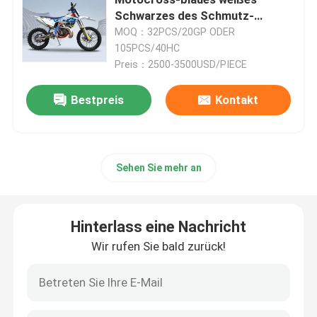
Schwarzes des Schmutz-
Fahrrad-zwei
MOQ：32PCS/20GP ODER
Enduro-Schmutz-Fahrräder
105PCS/40HC
Preis：2500-3500USD/PIECE
Vier Anschlag-Motocrösser
Bestpreis
Kontakt
2 Anschlag-Motocrösser
Sehen Sie mehr an
Super-Motard-Motorräder
Euro 4 Motorräder
Hinterlass eine Nachricht
Wir rufen Sie bald zurück!