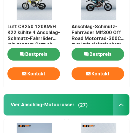
Luft CB250 120KM/H
Anschlag-Schmutz-
K22 kühlte 4 Anschlag-
Fahrräder Mlf300 Off
Schmutz-Fahrräder
Road Motorrad-300CC
mit ganzem Satz ab
zwei mit elektrischem
Anfangssystem
Bestpreis
Bestpreis
Kontakt
Kontakt
Vier Anschlag-Motocrösser
(27)