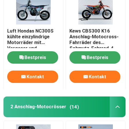
Luft Hondas NC300S
Kews CBS300 K16
kühlte einzylindrige
Anschlag-Motocross-
Motorräder mit
Fahrräder des
Vergaser und
Schmutz-Fahrrad-4
Benzineinspritzung ab
mit Scheiben-Bremse
Bestpreis
Bestpreis
Kontakt
Kontakt
2 Anschlag-Motocrösser
(14)