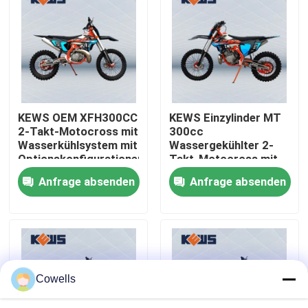
Fabrik-Ausflug
Qualitätskontrolle
KEWS OEM XFH300CC
KEWS Einzylinder MT
Treten Sie mit uns in Verbindung
2-Takt-Motocross mit
300cc
Wasserkühlsystem mit
Wassergekühlter 2-
Optionskonfigurationen
Takt-Motocross mit
Bloggen
starker Leistung
Anfrage absenden
Anfrage absenden
4 Anschlag Enduro-Motorräder
Zwei Anschlag Enduro-Motorräder
Cowells
Sammlungs-Motorräder