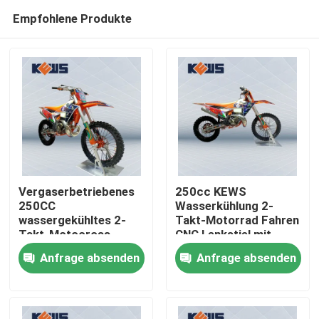
Empfohlene Produkte
Vergaserbetriebenes
250cc KEWS
250CC
Wasserkühlung 2-
wassergekühltes 2-
Takt-Motorrad Fahren
Haus
Takt-Motocross-
CNC Lenkstiel mit
Motorrad mit CDI-
starker Leistung
Anfrage absenden
Anfrage absenden
Zündung und
Produkte
optionalen Aufklebern
Über uns