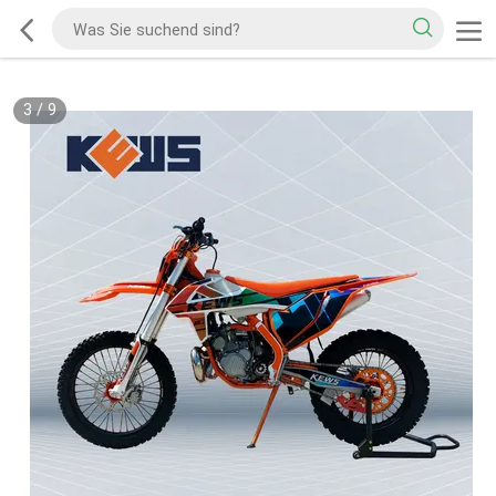
3
/
9