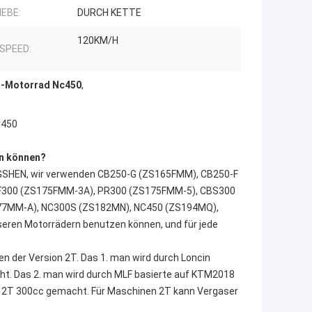
IEBE:
DURCH KETTE
120KM/H
 SPEED:
m-Motorrad Nc450
,
C450
en können?
NGSHEN, wir verwenden CB250-G (ZS165FMM), CB250-F
F300 (ZS175FMM-3A), PR300 (ZS175FMM-5), CBS300
77MM-A), NC300S (ZS182MN), NC450 (ZS194MQ),
seren Motorrädern benutzen können, und für jede
der Version 2T. Das 1. man wird durch Loncin
t. Das 2. man wird durch MLF basierte auf KTM2018
 2T 300cc gemacht. Für Maschinen 2T kann Vergaser