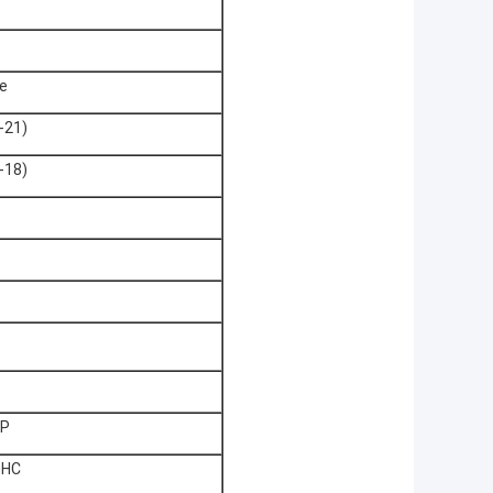
e
-21)
-18)
GP
0HC