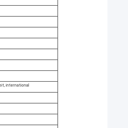
t, international
0