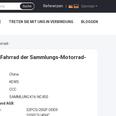
Referenzen
|
German
Suche
E
TRETEN SIE MIT UNS IN VERBINDUNG
BLOGGEN
rrad-
-Fahrrad der Sammlungs-Motorrad-
China
KEWS
CCC
SAMMLUNG K16-NC450
and AGB:
e:
32PCS/20GP ODER
105PCS/40HC