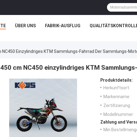
TE
ÜBER UNS
FABRIK-AUSFLUG
QUALITÄTSKONTROLL
 NC450 Einzylindriges KTM Sammlungs-Fahrrad Der Sammlungs-Moto
450 cm NC450 einzylindriges KTM Sammlungs
Produktdetails:
Herkunftsort:
Markenname:
Zertifizierung:
Modellnummer:
Zahlung und Vers
Min Bestellmeng