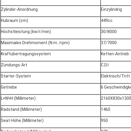
Zylinder-Anordnung
Einzylindrig
Hubraum (cm)
449cc
Höchstleistung (kw/r/min)
30/8000
Maximales Drehmoment (N.m. /rpm)
37/7000
Kraftübertragungssystem
Ketten-Antrieb
Zündungs-Art
C.D.I
Starter-System
Elektrisch/Tritt
Getriebe
6 Geschwindigkei
L×W×H (Millimeter)
2160X830x130
Radstand (Millimeter)
1460
Seat-Höhe (Millimeter)
950