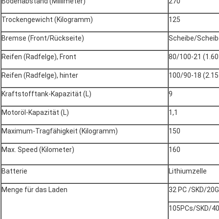
Bodenabstand (Millimeter)
270
Trockengewicht (Kilogramm)
125
Bremse (Front/Rückseite)
Scheibe/Scheib
Reifen (Radfelge), Front
80/100-21 (1.60
Reifen (Radfelge), hinter
100/90-18 (2.15
Kraftstofftank-Kapazität (L)
9
Motoröl-Kapazität (L)
1,1
Maximum-Tragfähigkeit (Kilogramm)
150
Max. Speed (Kilometer)
160
Batterie
Lithiumzelle
Menge für das Laden
32 PC /SKD/20
105PCs/SKD/4