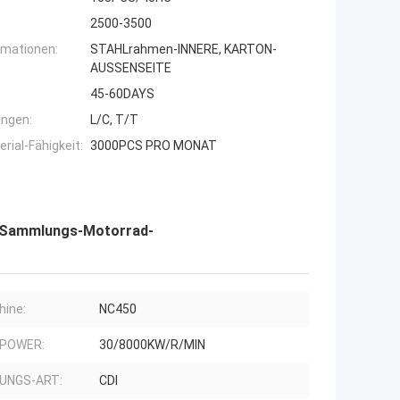
2500-3500
rmationen:
STAHLrahmen-INNERE, KARTON-
AUSSENSEITE
45-60DAYS
ngen:
L/C, T/T
ial-Fähigkeit:
3000PCS PRO MONAT
r Sammlungs-Motorrad-
ine:
NC450
 POWER:
30/8000KW/R/MIN
UNGS-ART:
CDI