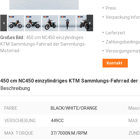
Preis:
Verpackung Info
Lieferzeit:
Großes Bild :
450 cm NC450 einzylindriges
Zahlungsbedingu
KTM Sammlungs-Fahrrad der Sammlungs-
Motorrad-
Versorgungsmater
Kontakt
450 cm NC450 einzylindriges KTM Sammlungs-Fahrrad de
Beschreibung
FARBE:
BLACK/WHITE/ORANGE
Masch
VERSCHIEBUNG:
449CC
MAX.
MAX. TORQUE:
37/7000N.M./RPM
ZÜND