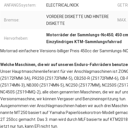
ANFANGSsystem:
ELECTRICAL/KICK
GETR
VORDERE DISKETTE UND HINTERE
Bremse:
MAX.
DISKETTE
Motorräder der Sammlungs-Nc450
,
450 c
Hervorheben:
Einzylindriges KTM-Sammlungsfahrrad
Motorrad-einfachere Versions-billiger Preis 450cc der Sammlungs-N
Welche Maschinen, die wir auf unseren Enduro-Fahrrädern benutz
Unser Hauptmaschinenlieferant für vier Anschlagmaschinen ist ZO
(ZS172FMM-3A), PR250 (ZS172FMM-5), CB250-R (ZS172FMM-6), CB-
(ZS174MN-3), NB300 (ZS174MN-5), NC250 (ZS177MM), NC250S (ZS1
NC450S (ZS194MQ-2), alle oben genannten Maschinen, die wir auf un
Versionsmaschine, wir können Vergaser und Benzineinspritzung tun.
Ausgenommen vier Anschlagmaschinen haben wir auch drei Maschinen 
nannte MT250 basiert auf Yamaha Papierlösekorotron-Modell gemach
2T 250cc gemacht. Das 3. man wird durch MLF basierte auf KTM2018
jetzt nur tun, kann EFI nicht tun.