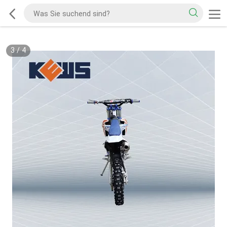
3
/
4