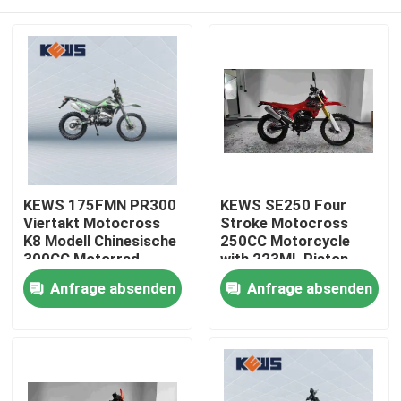
KEWS 175FMN PR300
KEWS SE250 Four
Viertakt Motocross
Stroke Motocross
K8 Modell Chinesische
250CC Motorcycle
300CC Motorrad
with 223ML Piston
Motorräder
Displacement 15/8500
Haus
Anfrage absenden
Anfrage absenden
Maximum Power and
19/6500 Maximum
Torque
Produkte
Über uns