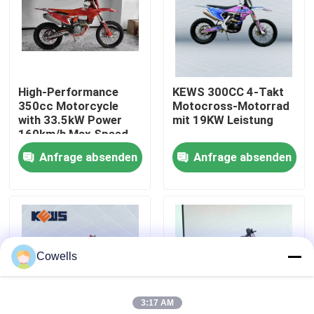
Fabrik-Ausflug
Qualitätskontrolle
High-Performance
KEWS 300CC 4-Takt
350cc Motorcycle
Motocross-Motorrad
with 33.5kW Power
mit 19KW Leistung
Treten Sie mit uns in Verbindung
160km/h Max Speed
and 1460mm
Anfrage absenden
Anfrage absenden
Wheelbase for
Bloggen
Motocross
4 Anschlag Enduro-Motorräder
Cowells
Zwei Anschlag Enduro-Motorräder
3:17 AM
Sammlungs-Motorräder