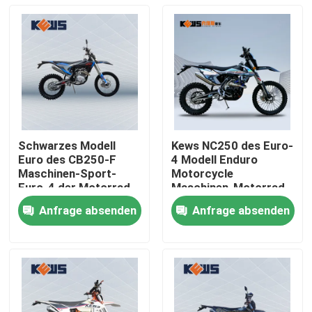
Schwarzes Modell
Kews NC250 des Euro-
Euro des CB250-F
4 Modell Enduro
Maschinen-Sport-
Motorcycle
Euro-4 der Motorrad-
Maschinen-Motorrad-
K18 4 Fahrräder
K16
Anfrage absenden
Anfrage absenden
Haus
Produkte
Über uns