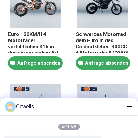
Fabrik-Ausflug
Euro 120KM/H 4
Schwarzes Motorrad
Qualitätskontrolle
Motorräder
dem Euro in des
vorbildliches K16 in
Goldaufkleber-300CC
den europäischen Art-
4 Motorräder NC300S
Treten Sie mit uns in Verbindung
Motorrädern der
auf Straßen-Schmutz-
Anfrage absenden
Anfrage absenden
Maschinen-NC250
Fahrrädern
Bloggen
4 Anschlag Enduro-Motorräder
Cowells
Zwei Anschlag Enduro-Motorräder
6:31 AM
Sammlungs-Motorräder