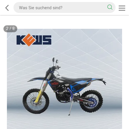
2
/
8