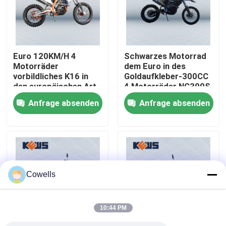
Fabrik-Ausflug
Euro 120KM/H 4
Schwarzes Motorrad
Qualitätskontrolle
Motorräder
dem Euro in des
vorbildliches K16 in
Goldaufkleber-300CC
den europäischen Art-
4 Motorräder NC300S
Treten Sie mit uns in Verbindung
Motorrädern der
auf Straßen-Schmutz-
Anfrage absenden
Anfrage absenden
Maschinen-NC250
Fahrrädern
Bloggen
4 Anschlag Enduro-Motorräder
Cowells
Zwei Anschlag Enduro-Motorräder
10:44 PM
Sammlungs-Motorräder