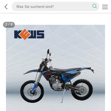
3
/
8