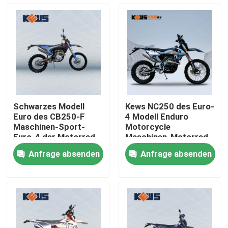
Schwarzes Modell
Kews NC250 des Euro-
Euro des CB250-F
4 Modell Enduro
Maschinen-Sport-
Motorcycle
Euro-4 der Motorrad-
Maschinen-Motorrad-
K18 4 Fahrräder
K16
Anfrage absenden
Anfrage absenden
Haus
Produkte
Über uns