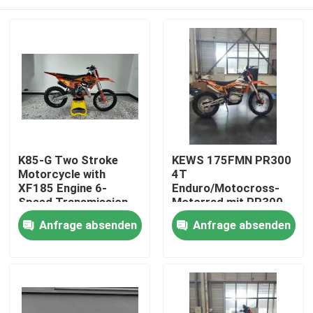
K85-G Two Stroke
KEWS 175FMN PR300
Motorcycle with
4T
XF185 Engine 6-
Enduro/Motocross-
Speed Transmission
Motorrad mit PR300-
and Professional
Motor 271,3ML
Haus
Anfrage absenden
Anfrage absenden
Suspension for Off-
Kolbenumfang und
Road Adventure
elektrischem Starter
Produkte
Über uns