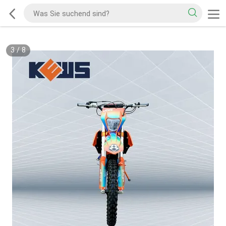
3
/
8