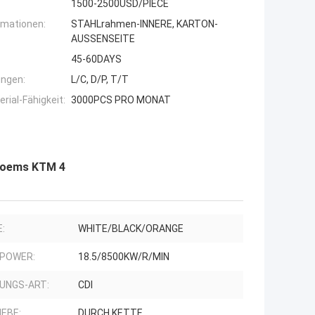
1500-2500USD/PIECE
rmationen:
STAHLrahmen-INNERE, KARTON-
AUSSENSEITE
45-60DAYS
ngen:
L/C, D/P, T/T
ial-Fähigkeit:
3000PCS PRO MONAT
 Soems KTM 4
:
WHITE/BLACK/ORANGE
 POWER:
18.5/8500KW/R/MIN
UNGS-ART:
CDI
IEBE:
DURCH KETTE