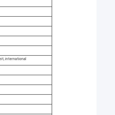
t, international
0