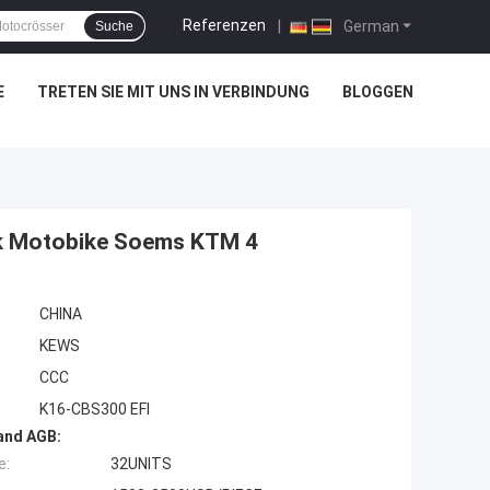
Referenzen
|
German
Suche
E
TRETEN SIE MIT UNS IN VERBINDUNG
BLOGGEN
ck Motobike Soems KTM 4
CHINA
KEWS
CCC
K16-CBS300 EFI
and AGB:
e:
32UNITS