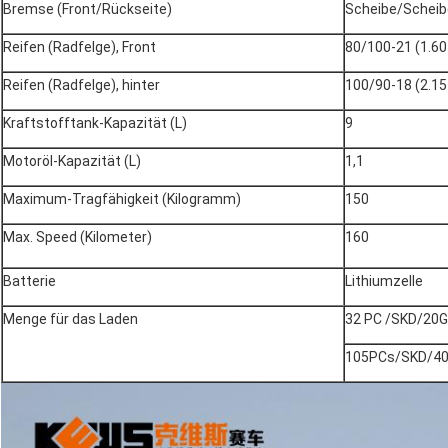
Bremse (Front/Rückseite)
Scheibe/Scheib
Reifen (Radfelge), Front
80/100-21 (1.60
Reifen (Radfelge), hinter
100/90-18 (2.15
Kraftstofftank-Kapazität (L)
9
Motoröl-Kapazität (L)
1,1
Maximum-Tragfähigkeit (Kilogramm)
150
Max. Speed (Kilometer)
160
Batterie
Lithiumzelle
Menge für das Laden
32 PC /SKD/20
105PCs/SKD/4