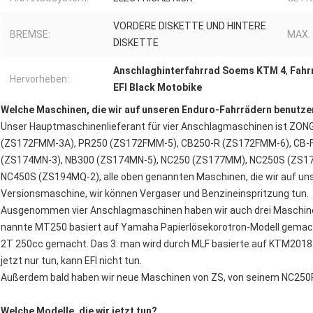
VORDERE DISKETTE UND HINTERE
BREMSE:
MAX.
DISKETTE
Anschlaghinterfahrrad Soems KTM 4
,
Fahr
Hervorheben:
EFI Black Motobike
Welche Maschinen, die wir auf unseren Enduro-Fahrrädern benutz
Unser Hauptmaschinenlieferant für vier Anschlagmaschinen ist ZO
(ZS172FMM-3A), PR250 (ZS172FMM-5), CB250-R (ZS172FMM-6), CB-
(ZS174MN-3), NB300 (ZS174MN-5), NC250 (ZS177MM), NC250S (ZS1
NC450S (ZS194MQ-2), alle oben genannten Maschinen, die wir auf un
Versionsmaschine, wir können Vergaser und Benzineinspritzung tun.
Ausgenommen vier Anschlagmaschinen haben wir auch drei Maschinen 
nannte MT250 basiert auf Yamaha Papierlösekorotron-Modell gemach
2T 250cc gemacht. Das 3. man wird durch MLF basierte auf KTM2018
jetzt nur tun, kann EFI nicht tun.
Außerdem bald haben wir neue Maschinen von ZS, von seinem NC250
Welche Modelle, die wir jetzt tun?