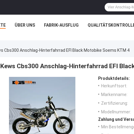
TE
ÜBER UNS
FABRIK-AUSFLUG
QUALITÄTSKONTROLL
s Cbs300 Anschlag-Hinterfahrrad EFI Black Motobike Soems KTM 4
Kews Cbs300 Anschlag-Hinterfahrrad EFI Bla
Produktdetails:
Herkunftsort:
Markenname:
Zertifizierung:
Modellnummer:
Zahlung und Vers
Min Bestellmeng