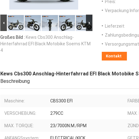
Preis:
Verpackung Info
Lieferzeit:
Zahlungsbedingu
Großes Bild :
Kews Cbs300 Anschlag-
Hinterfahrrad EFI Black Motobike Soems KTM
Versorgungsmater
4
Kontakt
Kews Cbs300 Anschlag-Hinterfahrrad EFI Black Motobike
Beschreibung
Maschine:
CBS300 EFI
FARBE
VERSCHIEBUNG:
279CC
MAX.
MAX. TORQUE:
23/7000N.M./RPM
ZÜND
ANFANGSsystem:
ELECTRICAL/KICK
GETR