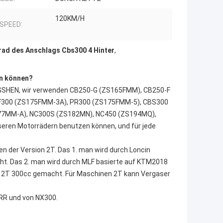
120KM/H
 SPEED:
rad des Anschlags Cbs300 4 Hinter
,
en können?
NGSHEN, wir verwenden CB250-G (ZS165FMM), CB250-F
F300 (ZS175FMM-3A), PR300 (ZS175FMM-5), CBS300
77MM-A), NC300S (ZS182MN), NC450 (ZS194MQ),
seren Motorrädern benutzen können, und für jede
der Version 2T. Das 1. man wird durch Loncin
t. Das 2. man wird durch MLF basierte auf KTM2018
 2T 300cc gemacht. Für Maschinen 2T kann Vergaser
RR und von NX300.