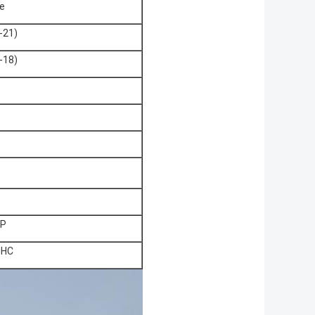
e
-21)
-18)
GP
0HC