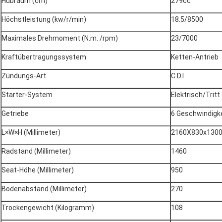
Hubraum (cm)
279cc
Höchstleistung (kw/r/min)
18.5/8500
Maximales Drehmoment (N.m. /rpm)
23/7000
Kraftübertragungssystem
Ketten-Antrieb
Zündungs-Art
C.D.I
Starter-System
Elektrisch/Tritt
Getriebe
6 Geschwindigkei
L×W×H (Millimeter)
2160X830x130
Radstand (Millimeter)
1460
Seat-Höhe (Millimeter)
950
Bodenabstand (Millimeter)
270
Trockengewicht (Kilogramm)
108