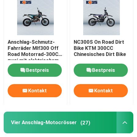
Enduro-Schmutz-Fahrräder
Vier Anschlag-Motocrösser
Anschlag-Schmutz-
NC300S On Road Dirt
Fahrräder Mlf300 Off
Bike KTM 300CC
Road Motorrad-300CC
Chinesisches Dirt Bike
2 Anschlag-Motocrösser
zwei mit elektrischem
Anfangssystem
Bestpreis
Bestpreis
Super-Motard-Motorräder
Kontakt
Kontakt
Euro 4 Motorräder
Vier Anschlag-Motocrösser
(27)