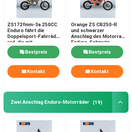
ZS172fmm-3a 250CC
Orange ZS CB250-R
Enduro fährt die
und schwarzer
Doppelsport-Fahrräder
Anschlag des Motorrad
rad, die mit
Enduro-Schmutz-
einzylindrigem gelb
Fahrrad-4
Bestpreis
Bestpreis
sind
Kontakt
Kontakt
Zwei Anschlag Enduro-Motorräder
(19)