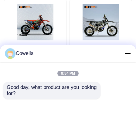
Kews CBS300 K16
Kews Cbs300
Anschlag-Motocross-
Anschlag-
Cowells
Fahrräder des
Hinterfahrrad EFI Black
Schmutz-Fahrrad-4
Motobike Soems KTM
mit Scheiben-Bremse
4
8:54 PM
Bestpreis
Bestpreis
Good day, what product are you looking 
for?
Kontakt
Kontakt
Sehen Sie mehr an