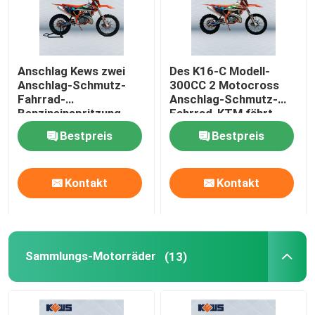
Anschlag Kews zwei
Des K16-C Modell-
Anschlag-Schmutz-
300CC 2 Motocross
Fahrrad-
Anschlag-Schmutz-
Benzineinspritzung
Fahrrad-KTM fährt
Enduro-Motorrad-EFI
ODM rad
Bestpreis
Bestpreis
2
Kontakt
Kontakt
Haus
Sammlungs-Motorräder
(13)
Produkte
Über uns