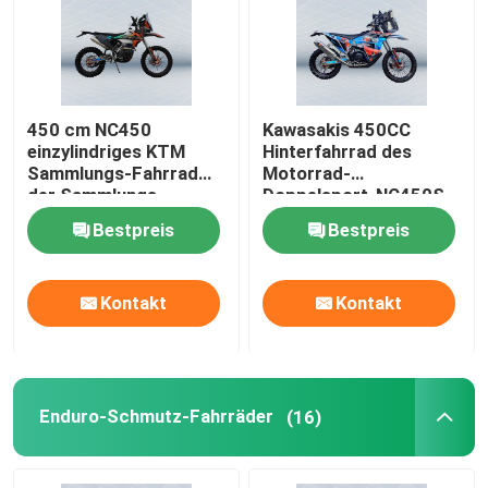
Fabrik-Ausflug
450 cm NC450
Kawasakis 450CC
Qualitätskontrolle
einzylindriges KTM
Hinterfahrrad des
Sammlungs-Fahrrad
Motorrad-
der Sammlungs-
Doppelsport-NC450S
Treten Sie mit uns in Verbindung
Motorrad-
450CC
Bestpreis
Bestpreis
Bloggen
Kontakt
Kontakt
4 Anschlag Enduro-Motorräder
Zwei Anschlag Enduro-Motorräder
Enduro-Schmutz-Fahrräder
(16)
Sammlungs-Motorräder